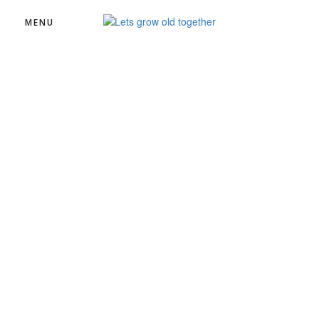
s
loading...
MENU
Hochzeit
Sabine & Erik –
Brautpaarshooting im
Weihenstephaner Hofgarten
22. Oktober 2016