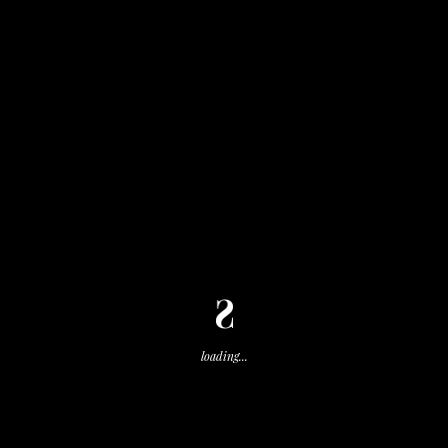
S
loading...